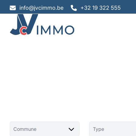
Aller au contenu principal
info@jvcimmo.be
+32 19 322 555
Commune
Type