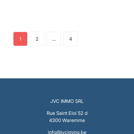
2
1
117
m²
1
2
...
4
JVC IMMO SRL
Rue Saint Eloi 52 d
4300 Waremme
info@jvcimmo.be