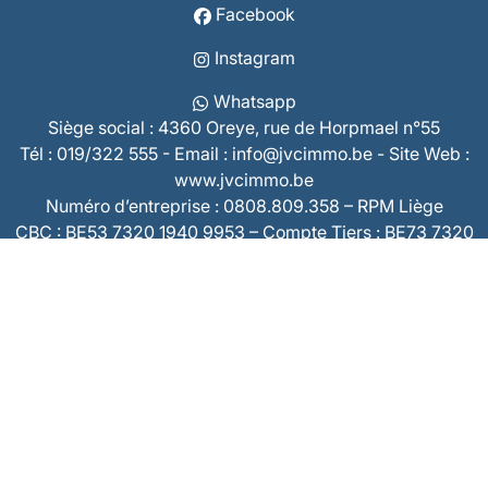
Facebook
Instagram
Whatsapp
Siège social : 4360 Oreye, rue de Horpmael n°55
Tél : 019/322 555 - Email : info@jvcimmo.be - Site Web :
www.jvcimmo.be
Numéro d’entreprise : 0808.809.358 – RPM Liège
CBC : BE53 7320 1940 9953 – Compte Tiers : BE73 7320
2868 3860
RC Professionnelle & Cautionnement AXA 730.390.160
Assurance accident du compromis AXA 730.404.407
Le code de déontologie des agents immobiliers est
accessible sur
le site web de l'IPI
Institut Professionnel des Agents Immobiliers : Rue du
Luxembourg, 16b - 1000 Bruxelles - tel.: 02/505.38.50 -
www.ipi.be