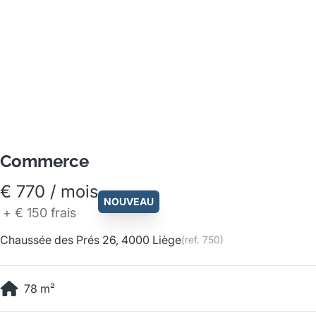
Commerce
€ 770 / mois
NOUVEAU
+
€ 150
frais
Chaussée des Prés 26, 4000 Liège
(ref.
750
)
78
m²