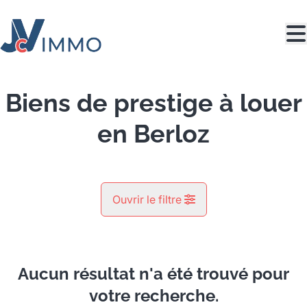
Aller au contenu principal
Biens de prestige à louer
en Berloz
Ouvrir le filtre
Commune
Berloz (4257)
Aucun résultat n'a été trouvé pour
Remove
Vue de la carte
votre recherche.