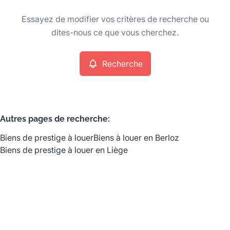
Type
Essayez de modifier vos critères de recherche ou
Biens de prestige
Recherche
Trier par
Remove
dites-nous ce que vous cherchez.
Recherche
Critères plus
Min. budget
Autres pages de recherche
:
Biens de prestige à louer
Biens à louer en Berloz
Max. budget
Biens de prestige à louer en Liège
Chercher