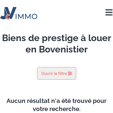
Aller au contenu principal
Biens de prestige à louer
en Bovenistier
Ouvrir le filtre
Commune
Bovenistier (4300)
Aucun résultat n'a été trouvé pour
Remove
Vue de la carte
votre recherche.