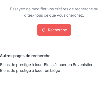
Type
Essayez de modifier vos critères de recherche ou
Biens de prestige
Recherche
Trier par
Remove
dites-nous ce que vous cherchez.
Recherche
Critères plus
Min. budget
Autres pages de recherche
:
Biens de prestige à louer
Biens à louer en Bovenistier
Max. budget
Biens de prestige à louer en Liège
Chercher