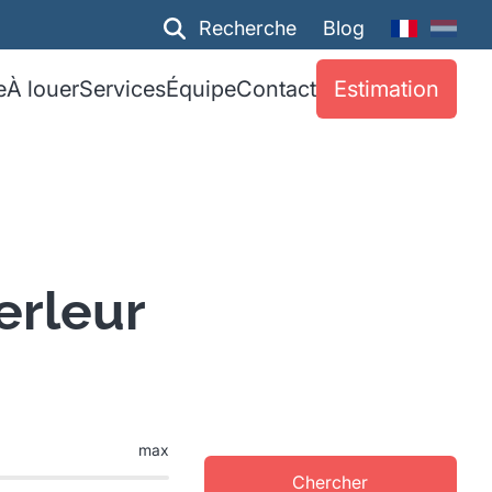
Recherche
Blog
e
À louer
Services
Équipe
Contact
Estimation
erleur
max
Chercher