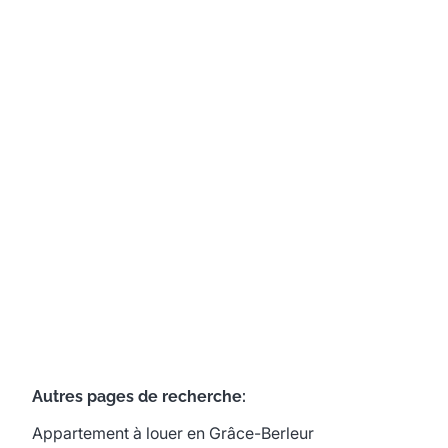
Penthouse moderne dans un quartier
calme
4460 Grâce-Berleur
(ref.
663
)
Loué
2
1
87
m²
Autres pages de recherche
:
Appartement à louer en Grâce-Berleur