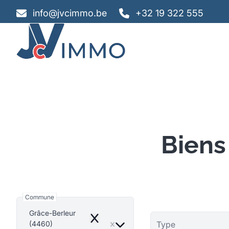
Aller au contenu principal
info@jvcimmo.be
+32 19 322 555
Biens
Commune
Grâce-Berleur
Remove
(4460)
Type