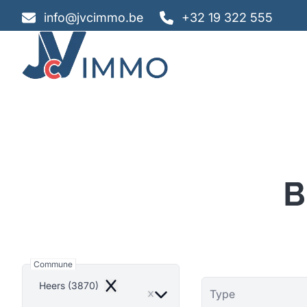
Aller au contenu principal
info@jvcimmo.be
+32 19 322 555
B
Commune
Heers (3870)
Remove
Type