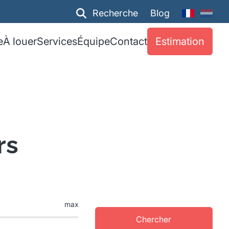
Recherche
Blog
e
À louer
Services
Équipe
Contact
Estimation
rs
max
Chercher