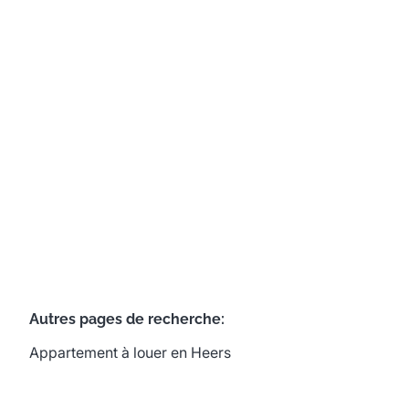
3870 Heers
(ref.
691
)
Loué
2
1
102
m²
Autres pages de recherche
:
Appartement à louer en Heers