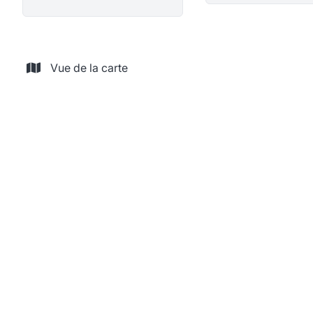
Vue de la carte
LOUÉ
Appartement rez-de-chaussée bien situé