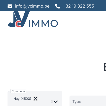
Aller au contenu principal
info@jvcimmo.be
+32 19 322 555
Commune
Huy (4500)
Remove
Type