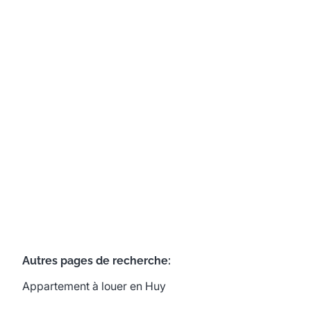
à Huy
4500 Huy
(ref.
666
)
Loué
1
1
80
m²
Autres pages de recherche
:
Appartement à louer en Huy