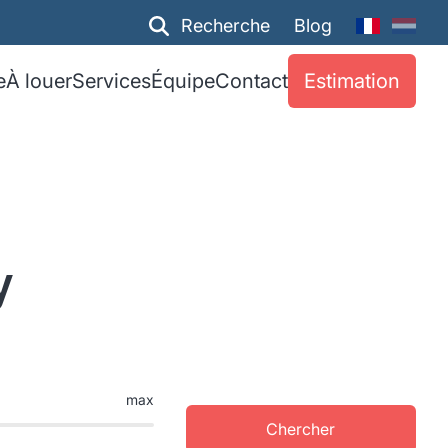
Recherche
Blog
e
À louer
Services
Équipe
Contact
Estimation
y
max
Chercher