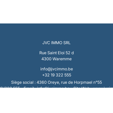
JVC IMMO SRL
Rue Saint Eloi 52 d
4300 Waremme
info@jvcimmo.be
+32 19 322 555
Siège social : 4360 Oreye, rue de Horpmael n°55
019/322 555 - Email : info@jvcimmo.be - Site Web : www.jvc
Numéro d’entreprise : 0808.809.358 – RPM Liège
 : BE53 7320 1940 9953 – Compte Tiers : BE73 7320 2868 
RC Professionnelle & Cautionnement AXA 730.390.160
Assurance accident du compromis AXA 730.404.407