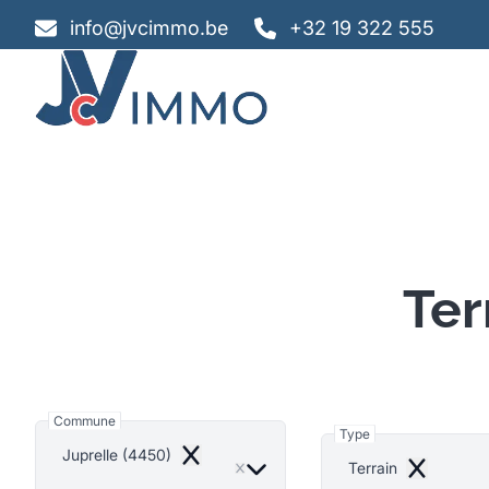
Aller au contenu principal
info@jvcimmo.be
+32 19 322 555
Ter
Commune
Type
Juprelle (4450)
Remove
Terrain
Remove