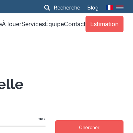
Recherche
Blog
e
À louer
Services
Équipe
Contact
Estimation
elle
max
Chercher