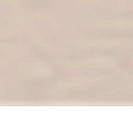
Uw vastgoedmakelaar in Haspengouw,