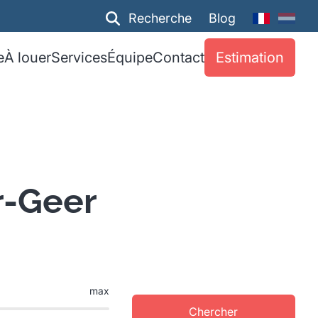
Recherche
Blog
e
À louer
Services
Équipe
Contact
Estimation
r-Geer
max
Chercher