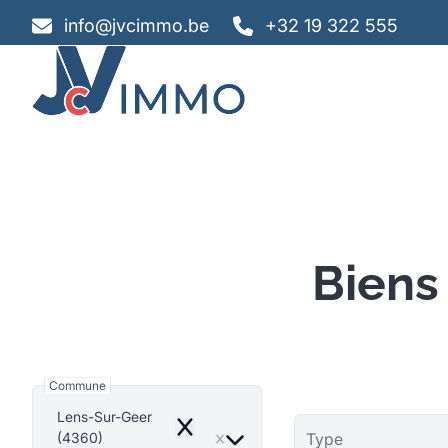
Aller au contenu principal
info@jvcimmo.be
+32 19 322 555
Biens
Commune
Lens-Sur-Geer
Remove
(4360)
Type