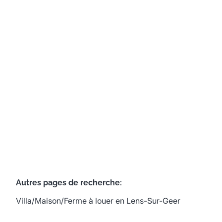
Maison
4360 Lens-Sur-Geer
(ref.
578
)
Loué
3
1
120
m²
1
Autres pages de recherche
:
Villa/Maison/Ferme à louer en Lens-Sur-Geer