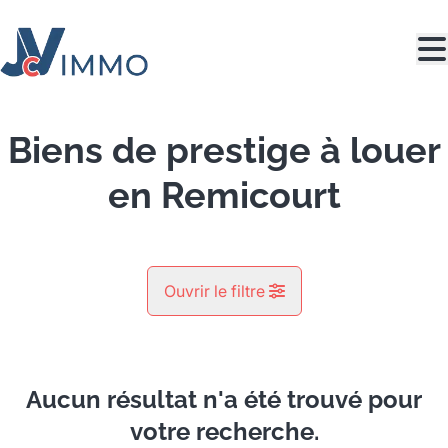
Aller au contenu principal
Biens de prestige à louer
en Remicourt
Ouvrir le filtre
Commune
Pousset (4350)
Aucun résultat n'a été trouvé pour
Remove
Vue de la carte
votre recherche.