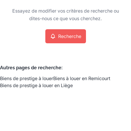
Type
Essayez de modifier vos critères de recherche ou
Biens de prestige
Recherche
Trier par
Remove
dites-nous ce que vous cherchez.
Recherche
Critères plus
Min. budget
Autres pages de recherche
:
Biens de prestige à louer
Biens à louer en Remicourt
Max. budget
Biens de prestige à louer en Liège
Chercher