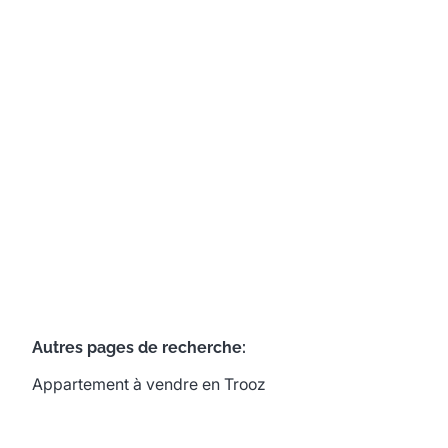
4870 Trooz
(ref.
609
)
Vendu
1
1
100
m²
Autres pages de recherche
:
Appartement à vendre en Trooz