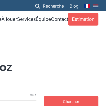
Recherche
Blog
e
À louer
Services
Équipe
Contact
Estimation
ooz
max
Chercher