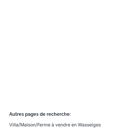
Charmante Maison villageoise en plein
coeur du village de Wasseiges
4219 Wasseiges
(ref.
688
)
Vendu
2
1
95
m²
708
m²
Autres pages de recherche
:
Villa/Maison/Ferme à vendre en Wasseiges