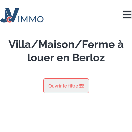
Aller au contenu principal
Villa/Maison/Ferme à
louer en Berloz
Ouvrir le filtre
Commune
LOUÉ
Berloz (4257)
Remove
Vue de la carte