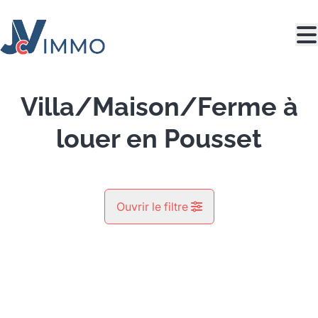
Aller au contenu principal
Villa/Maison/Ferme à
louer en Pousset
Ouvrir le filtre
Commune
LOUÉ
Pousset (4350)
Remove
Vue de la carte