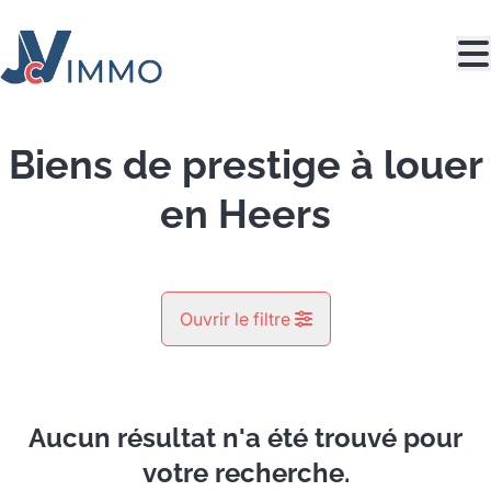
Aller au contenu principal
Biens de prestige à louer
en Heers
Ouvrir le filtre
Commune
Heers (3870)
Aucun résultat n'a été trouvé pour
Remove
Vue de la carte
votre recherche.