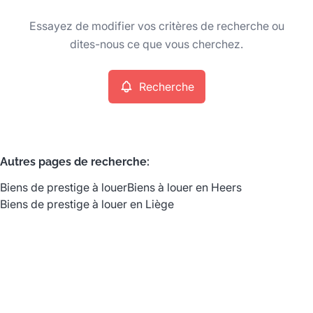
Type
Essayez de modifier vos critères de recherche ou
Biens de prestige
Recherche
Trier par
Remove
dites-nous ce que vous cherchez.
Recherche
Critères plus
Min. budget
Autres pages de recherche
:
Biens de prestige à louer
Biens à louer en Heers
Max. budget
Biens de prestige à louer en Liège
Chercher