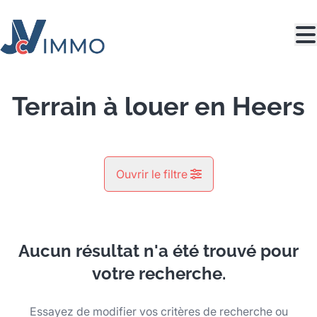
Aller au contenu principal
Terrain à louer en Heers
Ouvrir le filtre
Commune
Heers (3870)
Aucun résultat n'a été trouvé pour
Remove
Vue de la carte
votre recherche.
Type
Essayez de modifier vos critères de recherche ou
Terrain
Recherche
Trier par