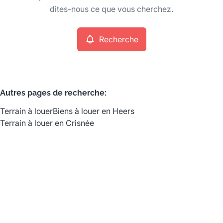
Remove
dites-nous ce que vous cherchez.
Recherche
Critères plus
Min. budget
Autres pages de recherche
:
Terrain à louer
Biens à louer en Heers
Max. budget
Terrain à louer en Crisnée
Chercher