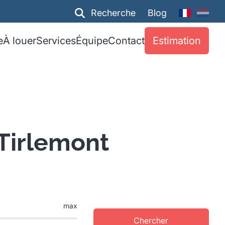
Recherche
Blog
e
À louer
Services
Équipe
Contact
Estimation
 Tirlemont
max
Chercher