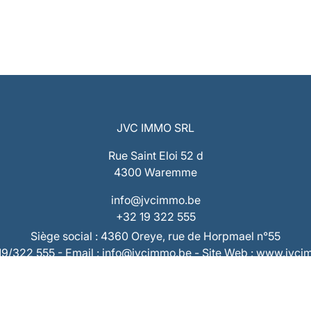
JVC IMMO SRL
Rue Saint Eloi 52 d
4300 Waremme
info@jvcimmo.be
+32 19 322 555
Siège social : 4360 Oreye, rue de Horpmael n°55
019/322 555 - Email : info@jvcimmo.be - Site Web : www.jvc
Numéro d’entreprise : 0808.809.358 – RPM Liège
 : BE53 7320 1940 9953 – Compte Tiers : BE73 7320 2868 
RC Professionnelle & Cautionnement AXA 730.390.160