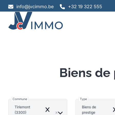
Aller au contenu principal
info@jvcimmo.be
+32 19 322 555
Biens de 
Commune
Type
Tirlemont
Biens de
Remove
R
(3300)
prestige