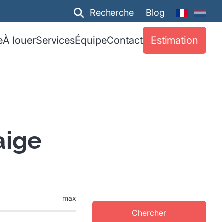
Recherche
Blog
e
À louer
Services
Équipe
Contact
Estimation
aige
max
Chercher