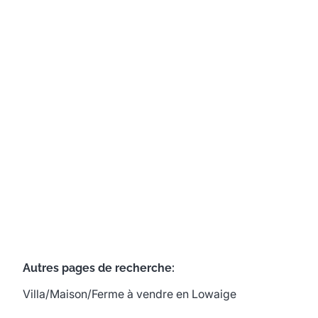
jardin arboré
Brugstraat 4, 3700 Lowaige
(ref.
752
)
À partir de € 209.000
2
1
123
m²
1057
m²
1
Autres pages de recherche
:
Villa/Maison/Ferme à vendre en Lowaige