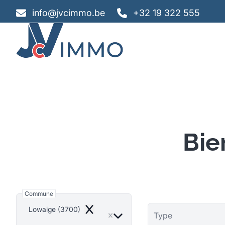
Aller au contenu principal
info@jvcimmo.be
+32 19 322 555
Bie
Commune
Lowaige (3700)
Remove
Type