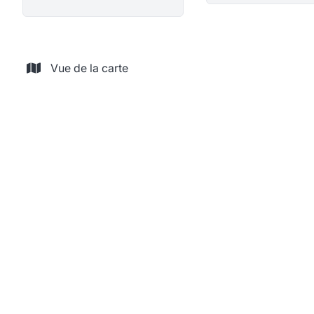
Vue de la carte
NOUVEAU
Charmante maison villageoise avec beau