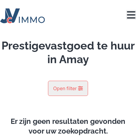
Ga naar hoofdinhoud
Prestigevastgoed te huur
in Amay
Open filter
Gemeente
Amay (4540)
Er zijn geen resultaten gevonden
Remove
Kaartweergave
voor uw zoekopdracht.