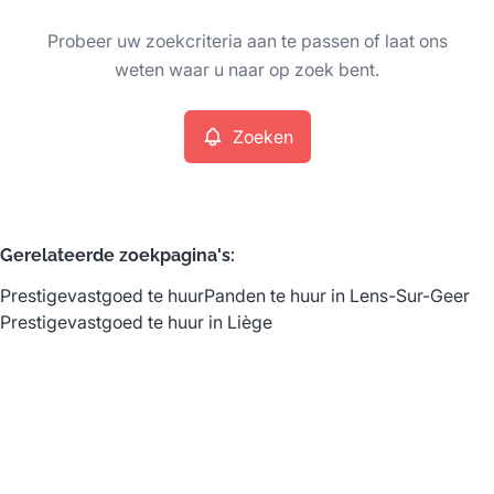
Type
Probeer uw zoekcriteria aan te passen of laat ons
Prestigevastgoed
Zoeken
Sorteer op
Remove
weten waar u naar op zoek bent.
Zoeken
Meer criteria
Min. budget
Gerelateerde zoekpagina's
:
Prestigevastgoed te huur
Panden te huur in Lens-Sur-Geer
Max. budget
Prestigevastgoed te huur in Liège
Zoeken