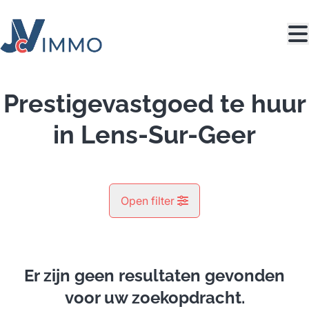
Ga naar hoofdinhoud
Prestigevastgoed te huur
in Lens-Sur-Geer
Open filter
Gemeente
Lens-Sur-Geer (4360)
Er zijn geen resultaten gevonden
Remove
Kaartweergave
voor uw zoekopdracht.