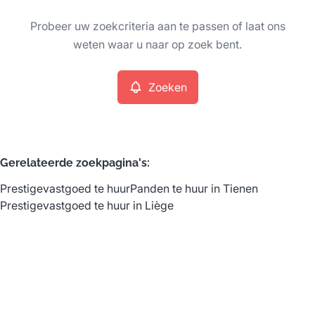
Type
Probeer uw zoekcriteria aan te passen of laat ons
Prestigevastgoed
Zoeken
Sorteer op
Remove
weten waar u naar op zoek bent.
Zoeken
Meer criteria
Min. budget
Gerelateerde zoekpagina's
:
Prestigevastgoed te huur
Panden te huur in Tienen
Max. budget
Prestigevastgoed te huur in Liège
Zoeken