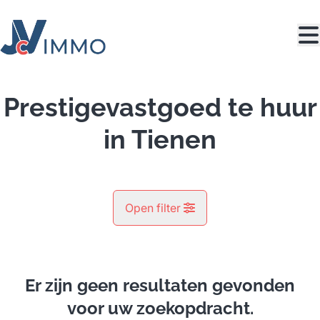
Ga naar hoofdinhoud
Prestigevastgoed te huur
in Tienen
Open filter
Gemeente
Tienen (3300)
Er zijn geen resultaten gevonden
Remove
Kaartweergave
voor uw zoekopdracht.