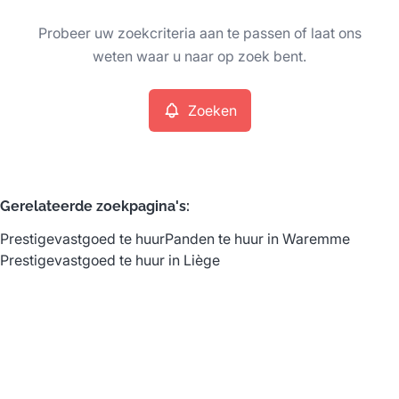
Type
Probeer uw zoekcriteria aan te passen of laat ons
Prestigevastgoed
Zoeken
Sorteer op
Remove
weten waar u naar op zoek bent.
Zoeken
Meer criteria
Min. budget
Gerelateerde zoekpagina's
:
Prestigevastgoed te huur
Panden te huur in Waremme
Max. budget
Prestigevastgoed te huur in Liège
Zoeken