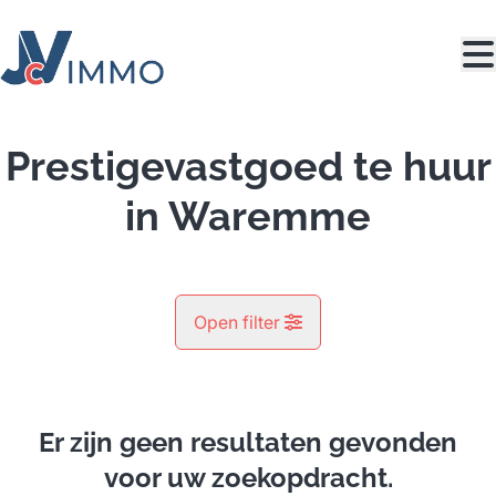
Ga naar hoofdinhoud
Prestigevastgoed te huur
in Waremme
Open filter
Gemeente
Bovenistier (4300)
Er zijn geen resultaten gevonden
Remove
Kaartweergave
voor uw zoekopdracht.