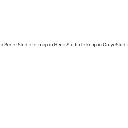
in Berloz
Studio te koop in Heers
Studio te koop in Oreye
Studi