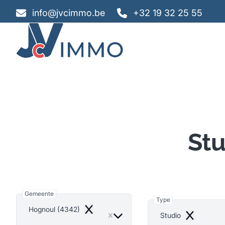
Ga naar hoofdinhoud
info@jvcimmo.be
+32 19 32 25 55
Stu
Gemeente
Type
Hognoul (4342)
Remove
Studio
Remove