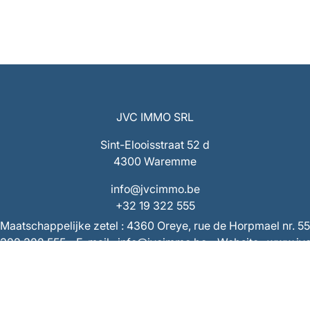
JVC IMMO SRL
Sint-Elooisstraat 52 d
4300 Waremme
info@jvcimmo.be
+32 19 322 555
Maatschappelijke zetel : 4360 Oreye, rue de Horpmael nr. 55
9/322 322 555 - E-mail : info@jvcimmo.be - Website : www.j
Ondernemingsnummer : 0808.809.358 – RPR Luik
 BE53 7320 1940 9953 – Rekening derden : BE73 7320 286
Beroepsaansprakelijkheid & Borgstelling AXA 730.390.160
ngevallenverzekering van de overeenkomst AXA 730.404.4