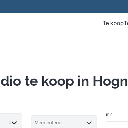
Te koop
T
dio te koop in Hog
min
Meer criteria