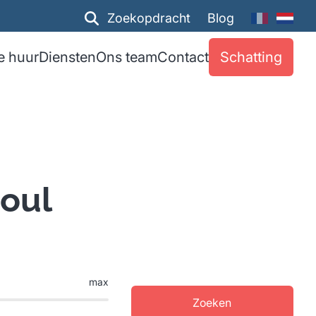
Zoekopdracht
Blog
e huur
Diensten
Ons team
Contact
Schatting
noul
max
Zoeken