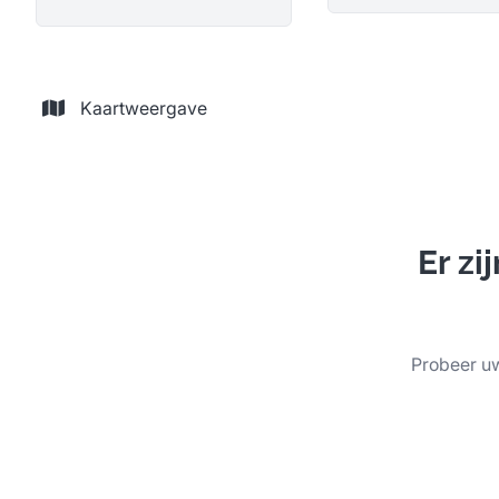
Kaartweergave
Er z
Probeer uw