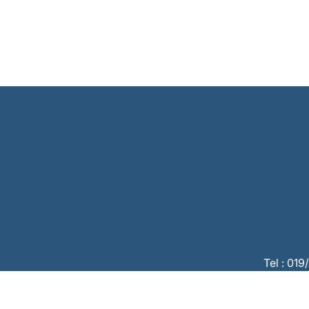
Tel : 01
CBC :