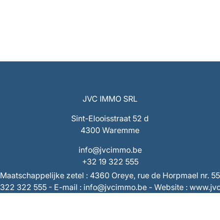
JVC IMMO SRL
Sint-Elooisstraat 52 d
4300 Waremme
info@jvcimmo.be
+32 19 322 555
Maatschappelijke zetel : 4360 Oreye, rue de Horpmael nr. 55
9/322 322 555 - E-mail : info@jvcimmo.be - Website : www.j
Ondernemingsnummer : 0808.809.358 – RPR Luik
 BE53 7320 1940 9953 – Rekening derden : BE73 7320 286