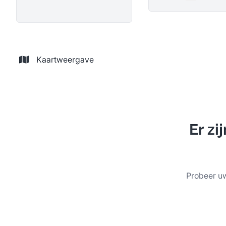
Remove
Kaartweergave
Er z
Probeer uw