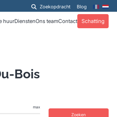
Zoekopdracht
Blog
e huur
Diensten
Ons team
Contact
Schatting
Du-Bois
max
Zoeken