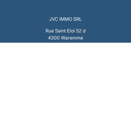
JVC IMMO SRL
Rue Saint Eloi 52 d
4300 Waremme
info@jvcimmo.be
+32 19 322 555
Facebook
Instagram
Whatsapp
Siège social : 4360 Oreye, rue de Horpmael n°55
Tél : 019/322 555 - Email : info@jvcimmo.be - Site Web :
www.jvcimmo.be
Numéro d’entreprise : 0808.809.358 – RPM Liège
CBC : BE53 7320 1940 9953 – Compte Tiers : BE73 7320
2868 3860