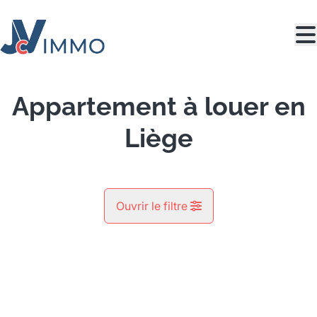
Aller au contenu principal
Appartement à louer en
Liège
Ouvrir le filtre
Commune
LOUÉ
Liège (4000)
Remove
Vue de la carte