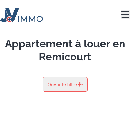
Aller au contenu principal
Appartement à louer en
Remicourt
Ouvrir le filtre
Commune
LOUÉ
Pousset (4350)
Remove
Vue de la carte