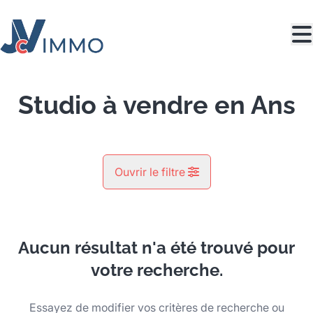
Aller au contenu principal
Studio à vendre en Ans
Ouvrir le filtre
Commune
Ans (4430)
Aucun résultat n'a été trouvé pour
Remove
Vue de la carte
votre recherche.
Type
Essayez de modifier vos critères de recherche ou
Studio
Recherche
Trier par