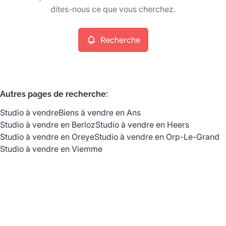
Remove
dites-nous ce que vous cherchez.
Recherche
Critères plus
Min. budget
Autres pages de recherche
:
Studio à vendre
Biens à vendre en Ans
Max. budget
Studio à vendre en Berloz
Studio à vendre en Heers
Studio à vendre en Oreye
Studio à vendre en Orp-Le-Grand
Studio à vendre en Viemme
Chercher