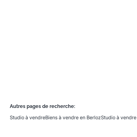
4257 Berloz
(ref.
671
)
Vendu
597
m²
Autres pages de recherche
:
Studio à vendre
Biens à vendre en Berloz
Studio à vendre