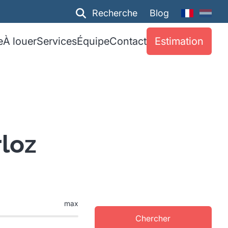
Recherche
Blog
e
À louer
Services
Équipe
Contact
Estimation
rloz
max
Chercher