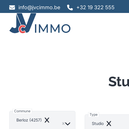
Aller au contenu principal
info@jvcimmo.be
+32 19 322 555
Stu
Commune
Type
Berloz (4257)
Remove
Studio
Remove