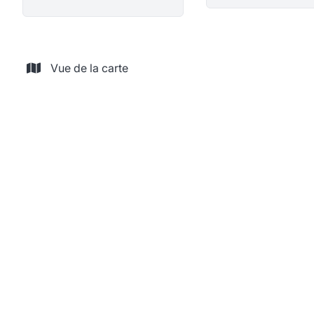
Vue de la carte
Terrain à bâtir avec permis d'urbanisme