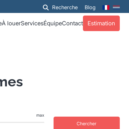
Recherche
Blog
e
À louer
Services
Équipe
Contact
Estimation
imes
max
Chercher