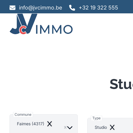
Aller au contenu principal
info@jvcimmo.be
+32 19 322 555
Stu
Commune
Type
Faimes (4317)
Remove
Studio
Remove