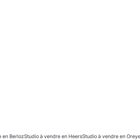
pour une maison 3F
Rue Armand Jamoulle 4 B / B, 4317 Viemme
(ref.
697
)
€ 95.000
1049
m²
e en Berloz
Studio à vendre en Heers
Studio à vendre en Orey