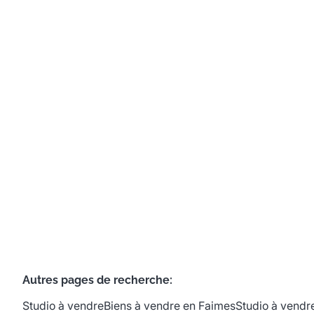
pour une maison 3F
Rue Armand Jamoulle 4c / C, 4317 Viemme
(ref.
694
)
€ 90.000
1070
m²
Autres pages de recherche
:
Studio à vendre
Biens à vendre en Faimes
Studio à vendr