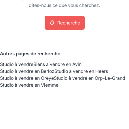
Remove
dites-nous ce que vous cherchez.
Recherche
Critères plus
Min. budget
Autres pages de recherche
:
Studio à vendre
Biens à vendre en Avin
Max. budget
Studio à vendre en Berloz
Studio à vendre en Heers
Studio à vendre en Oreye
Studio à vendre en Orp-Le-Grand
Studio à vendre en Viemme
Chercher