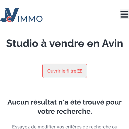
Aller au contenu principal
Studio à vendre en Avin
Ouvrir le filtre
Commune
Avin (4280)
Aucun résultat n'a été trouvé pour
Remove
Vue de la carte
votre recherche.
Type
Essayez de modifier vos critères de recherche ou
Studio
Recherche
Trier par