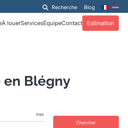
Recherche
Blog
e
À louer
Services
Équipe
Contact
Estimation
 en Blégny
max
Chercher