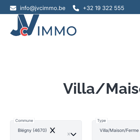
Aller au contenu principal
info@jvcimmo.be
+32 19 322 555
Villa/Mai
Commune
Type
Blégny (4670)
Villa/Maison/Ferme
Remove