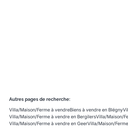
4670 Blegny
(ref.
557
)
Vendu
4
1
182
m²
1635
m²
2
Autres pages de recherche
:
Villa/Maison/Ferme à vendre
Biens à vendre en Blégny
Vi
Villa/Maison/Ferme à vendre en Bergilers
Villa/Maison/F
Villa/Maison/Ferme à vendre en Geer
Villa/Maison/Ferm