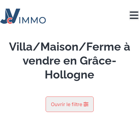
Aller au contenu principal
Villa/Maison/Ferme à
vendre en Grâce-
Hollogne
Ouvrir le filtre
Commune
VENDU
Grâce-Hollogne (4460)
Remove