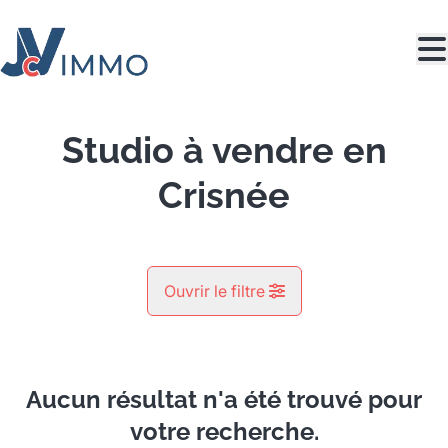
Aller au contenu principal
Studio à vendre en
Crisnée
Ouvrir le filtre
Commune
Crisnée (4367)
Aucun résultat n'a été trouvé pour
Remove
Vue de la carte
votre recherche.