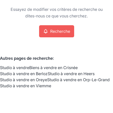
Type
Essayez de modifier vos critères de recherche ou
Studio
Recherche
Trier par
Remove
dites-nous ce que vous cherchez.
Recherche
Critères plus
Min. budget
Autres pages de recherche
:
Studio à vendre
Biens à vendre en Crisnée
Max. budget
Studio à vendre en Berloz
Studio à vendre en Heers
Studio à vendre en Oreye
Studio à vendre en Orp-Le-Grand
Studio à vendre en Viemme
Chercher