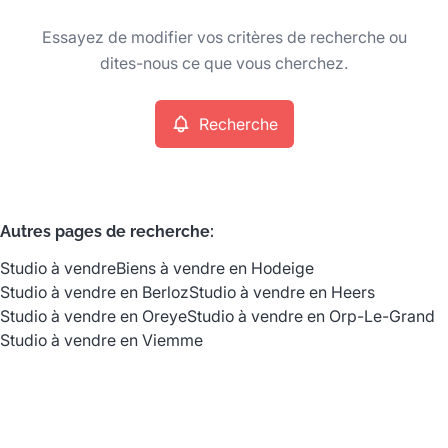
Type
Essayez de modifier vos critères de recherche ou
Studio
Recherche
Trier par
Remove
dites-nous ce que vous cherchez.
Recherche
Critères plus
Min. budget
Autres pages de recherche
:
Studio à vendre
Biens à vendre en Hodeige
Max. budget
Studio à vendre en Berloz
Studio à vendre en Heers
Studio à vendre en Oreye
Studio à vendre en Orp-Le-Grand
Studio à vendre en Viemme
Chercher