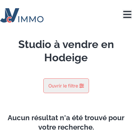
Aller au contenu principal
Studio à vendre en
Hodeige
Ouvrir le filtre
Commune
Hodeige (4351)
Aucun résultat n'a été trouvé pour
Remove
Vue de la carte
votre recherche.