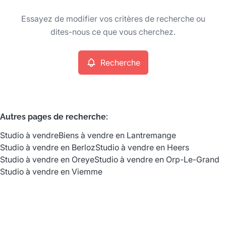
Type
Essayez de modifier vos critères de recherche ou
Studio
Recherche
Trier par
Remove
dites-nous ce que vous cherchez.
Recherche
Critères plus
Min. budget
Autres pages de recherche
:
Studio à vendre
Biens à vendre en Lantremange
Max. budget
Studio à vendre en Berloz
Studio à vendre en Heers
Studio à vendre en Oreye
Studio à vendre en Orp-Le-Grand
Studio à vendre en Viemme
Chercher