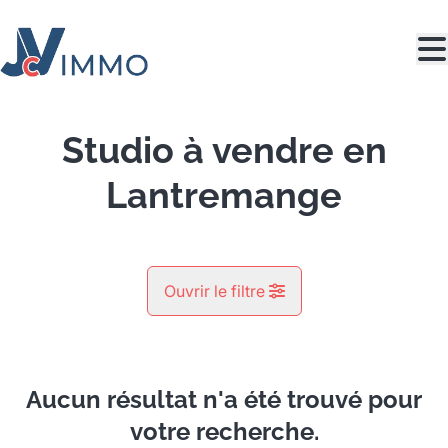
Aller au contenu principal
Studio à vendre en
Lantremange
Ouvrir le filtre
Commune
Lantremange (4300)
Aucun résultat n'a été trouvé pour
Remove
Vue de la carte
votre recherche.