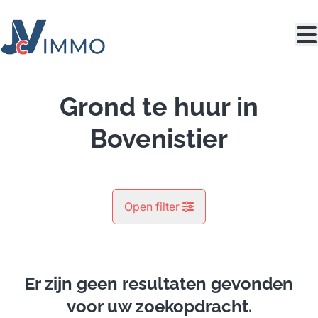
Ga naar hoofdinhoud
Grond te huur in
Bovenistier
Open filter
Gemeente
Bovenistier (4300)
Er zijn geen resultaten gevonden
Remove
Kaartweergave
voor uw zoekopdracht.