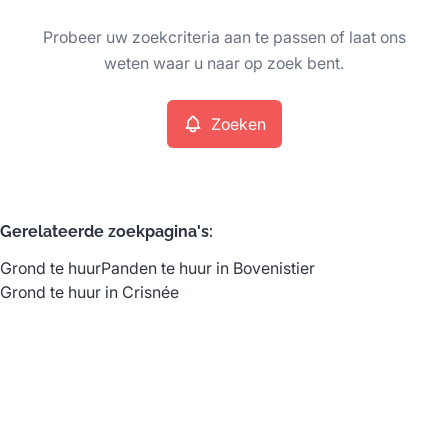
Type
Probeer uw zoekcriteria aan te passen of laat ons
Grond
Zoeken
Sorteer op
Remove
weten waar u naar op zoek bent.
Zoeken
Meer criteria
Min. budget
Gerelateerde zoekpagina's
:
Grond te huur
Panden te huur in Bovenistier
Max. budget
Grond te huur in Crisnée
Zoeken