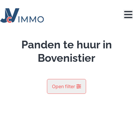
Ga naar hoofdinhoud
Panden te huur in
Bovenistier
Open filter
Gemeente
Bovenistier (4300)
Remove
Kaartweergave