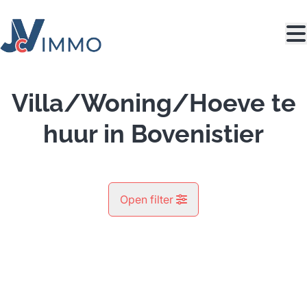
Ga naar hoofdinhoud
Villa/Woning/Hoeve te
huur in Bovenistier
Open filter
Gemeente
Bovenistier (4300)
Remove
Kaartweergave