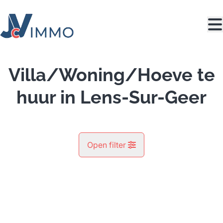
Ga naar hoofdinhoud
Villa/Woning/Hoeve te
huur in Lens-Sur-Geer
Open filter
Gemeente
Lens-Sur-Geer (4360)
Remove
Kaartweergave