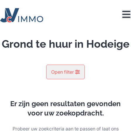
Ga naar hoofdinhoud
Grond te huur in Hodeige
Open filter
Gemeente
Hodeige (4351)
Er zijn geen resultaten gevonden
Remove
Kaartweergave
voor uw zoekopdracht.
Type
Probeer uw zoekcriteria aan te passen of laat ons
Grond
Zoeken
Sorteer op