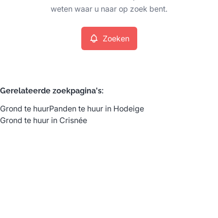
Remove
weten waar u naar op zoek bent.
Zoeken
Meer criteria
Min. budget
Gerelateerde zoekpagina's
:
Grond te huur
Panden te huur in Hodeige
Max. budget
Grond te huur in Crisnée
Zoeken