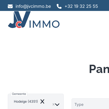
Ga naar hoofdinhoud
info@jvcimmo.be
+32 19 32 25 55
Pan
Gemeente
Hodeige (4351)
Remove
Type