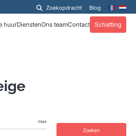
Zoekopdracht
Blog
e huur
Diensten
Ons team
Contact
Schatting
eige
max
Zoeken