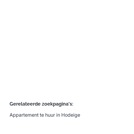
4351 Hodeige
(ref.
644
)
Verhuurd
3
1
154
m²
1
Gerelateerde zoekpagina's
:
Appartement te huur in Hodeige