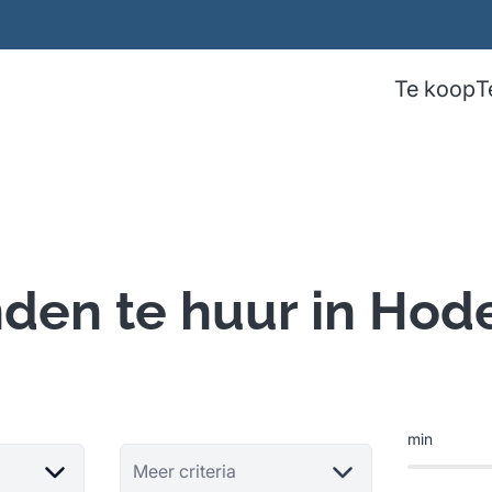
Te koop
T
den te huur in Hod
min
Meer criteria