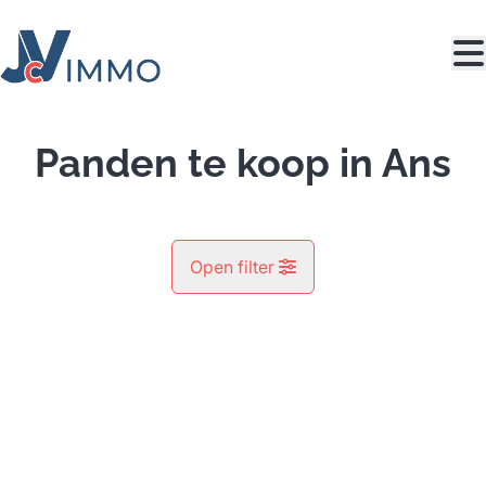
Ga naar hoofdinhoud
Panden te koop in Ans
Open filter
Gemeente
Ans (4430)
Remove
Kaartweergave
Type
Zoeken
Sorteer op