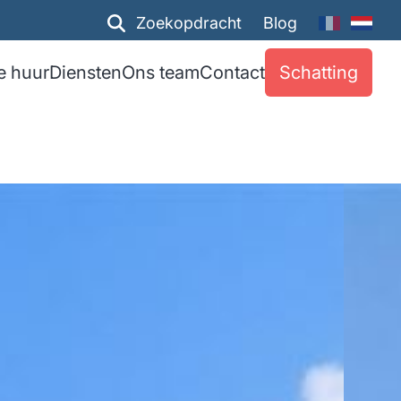
Zoekopdracht
Blog
e huur
Diensten
Ons team
Contact
Schatting