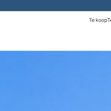
Te koop
T