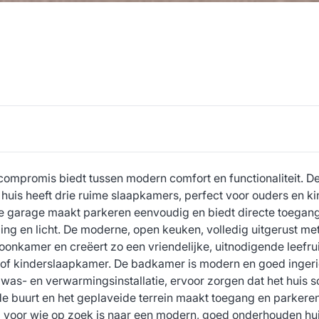
d compromis biedt tussen modern comfort en functionaliteit. 
 huis heeft drie ruime slaapkamers, perfect voor ouders en ki
e garage maakt parkeren eenvoudig en biedt directe toegang 
eling en licht. De moderne, open keuken, volledig uitgerust me
woonkamer en creëert zo een vriendelijke, uitnodigende leefr
 of kinderslaapkamer. De badkamer is modern en goed ingerich
was- en verwarmingsinstallatie, ervoor zorgen dat het huis s
de buurt en het geplaveide terrein maakt toegang en parkere
g voor wie op zoek is naar een modern, goed onderhouden hui