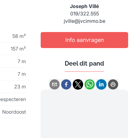
Joseph Villé
019/322.555
jville@jvcimmo.be
58 m²
Info aanvragen
157 m²
7 m
Deel dit pand
7 m
23 m
respecteren
Noordoost