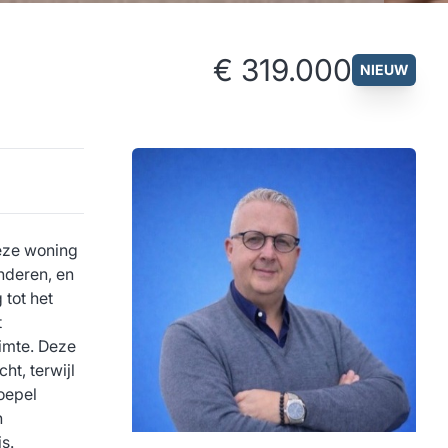
€ 319.000
NIEUW
Deze woning
nderen, en
tot het
t
uimte. Deze
t, terwijl
oepel
n
s.