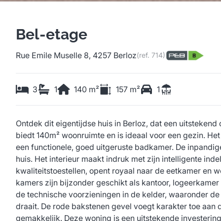
Bel-etage
Rue Emile Muselle 8, 4257 Berloz
(ref.
714
)
3
1
140
m²
157
m²
1
Ontdek dit eigentijdse huis in Berloz, dat een uitsteken
biedt 140m² woonruimte en is ideaal voor een gezin. Het
een functionele, goed uitgeruste badkamer. De inpandig
huis. Het interieur maakt indruk met zijn intelligente ind
kwaliteitstoestellen, opent royaal naar de eetkamer en 
kamers zijn bijzonder geschikt als kantoor, logeerkamer
de technische voorzieningen in de kelder, waaronder de 
draait. De rode bakstenen gevel voegt karakter toe aan 
gemakkelijk. Deze woning is een uitstekende investerin