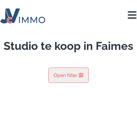
Ga naar hoofdinhoud
Studio te koop in Faimes
Open filter
Gemeente
Faimes (4317)
Remove
Kaartweergave
Type
Studio
Zoeken
Sorteer op