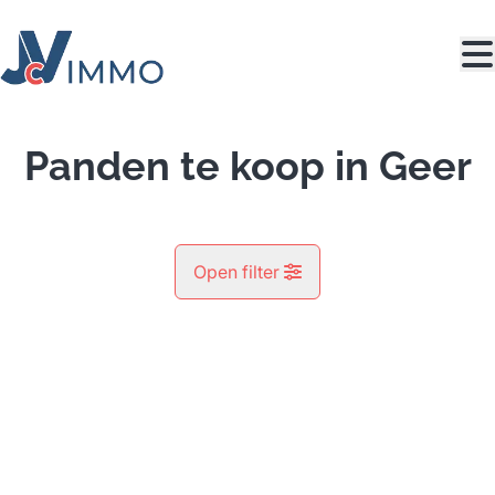
Ga naar hoofdinhoud
Panden te koop in Geer
Open filter
Gemeente
Geer (4250)
Remove
Kaartweergave
Type
Zoeken
Sorteer op