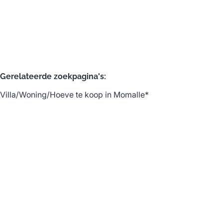
2
1
80.2
m²
62
m²
Gerelateerde zoekpagina's
:
Villa/Woning/Hoeve te koop in Momalle*