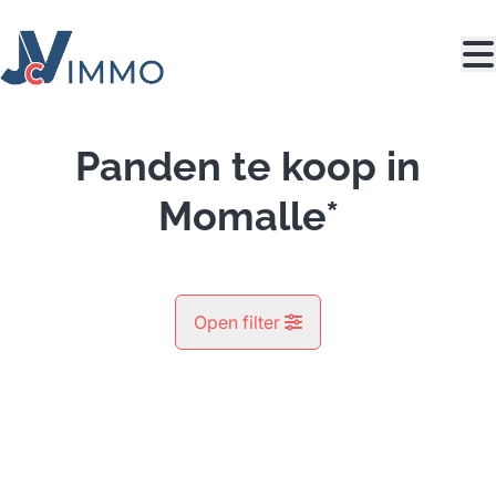
Ga naar hoofdinhoud
Panden te koop in
Momalle*
Open filter
Gemeente
OPTIE
Momalle* (4350)
Remove
Kaartweergave