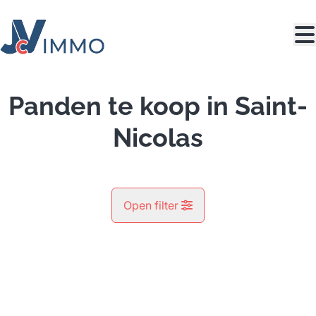
Ga naar hoofdinhoud
Panden te koop in Saint-
Nicolas
Open filter
Gemeente
OPTIE
Saint-Nicolas (4420)
Remove
Kaartweergave